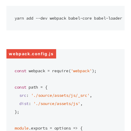
yarn add --dev webpack babel-core babel-loader ba
webpack.config.js
const
 webpack = 
require
(
'webpack'
);
const
 path = {
src
: 
'./source/assets/js/_src'
,
dist
: 
'./source/assets/js'
,
};
module
.
exports
 = 
options
 =>
 {