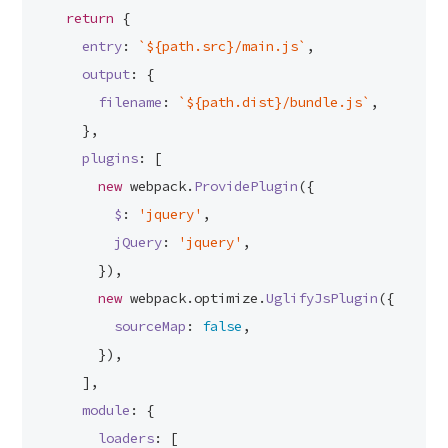
return
 {
entry
: 
`
${path.src}
/main.js`
,
output
: {
filename
: 
`
${path.dist}
/bundle.js`
,
    },
plugins
: [
new
 webpack.
ProvidePlugin
({
$
: 
'jquery'
,
jQuery
: 
'jquery'
,
      }),
new
 webpack.
optimize
.
UglifyJsPlugin
({
sourceMap
: 
false
,
      }),
    ],
module
: {
loaders
: [