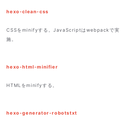
hexo-clean-css
CSSをminifyする。JavaScriptはwebpackで実
施。
hexo-html-minifier
HTMLをminifyする。
hexo-generator-robotstxt