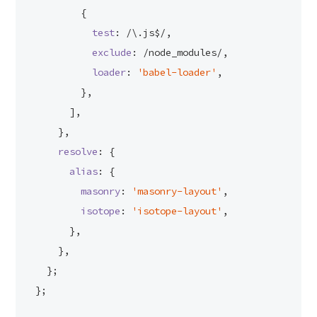
        {
test
: 
/\.js$/
,
exclude
: 
/node_modules/
,
loader
: 
'babel-loader'
,
        },
      ],
    },
resolve
: {
alias
: {
masonry
: 
'masonry-layout'
,
isotope
: 
'isotope-layout'
,
      },
    },
  };
};